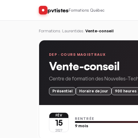
pvtistes
Formations Québec
Formations
/
Laurentides
/
Vente-conseil
DEP ·
COURS MAGISTRAUX
Vente-conseil
Centre de formation des Nouvelles-Tec
Présentiel
Horaire
de jour
900
heures
FÉV
RENTRÉE
15
9
mois
2027