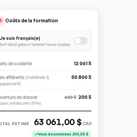
Coûts de la formation
Je suis français(e)
Tarif réduit grâce à l'entente France–Québec
12 061
$
oits de scolarité
50 800
$
ais afférents
(matériels &
quipement)
200
$
verture de dossier
400
$
upon pvtistes.net (-50%)
63 061,00
$
CAD
OTAL ESTIMÉ
Vous économisez
200,00
$