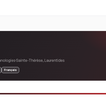
hnologies
Sainte-Thérèse
,
Laurentides
Français