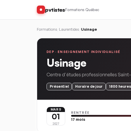
pvtistes
Formations Québec
Formations
/
Laurentides
/
Usinage
DEP ·
ENSEIGNEMENT INDIVIDUALISÉ
Usinage
Centre d'études professionnelles Sain
Présentiel
Horaire
de jour
1800
heures
MARS
RENTRÉE
01
17
mois
2027