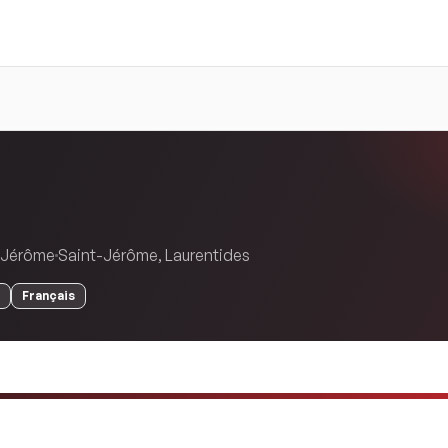
t-Jérôme
Saint-Jérôme
,
Laurentides
Français