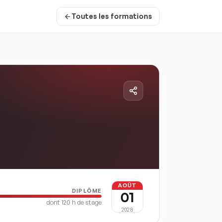
Toutes les formations
AOÛT
DIPLÔME
01
dont
120
h de stage
2028