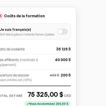
Coûts de la formation
Je suis français(e)
Tarif réduit grâce à l'entente France–Québec
35 125
$
oits de scolarité
40 000
$
ais afférents
(matériels &
quipement)
200
$
verture de dossier
400
$
upon pvtistes.net (-50%)
75 325,00
$
CAD
OTAL ESTIMÉ
Vous économisez
200,00
$