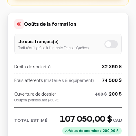
Coûts de la formation
Je suis français(e)
Tarif réduit grâce à l'entente France–Québec
32 350
$
Droits de scolarité
74 500
$
Frais afférents
(matériels & équipement)
200
$
Ouverture de dossier
400
$
Coupon pvtistes.net (-50%)
107 050,00
$
CAD
TOTAL ESTIMÉ
Vous économisez
200,00
$