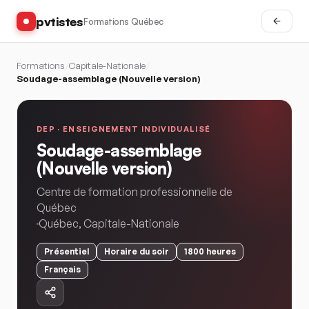
pvtistes
Formations Québec
Formations
/
Capitale-Nationale
/
Soudage-assemblage (Nouvelle version)
DEP ·
ENSEIGNEMENT INDIVIDUALISÉ
Soudage-assemblage
(Nouvelle version)
Centre de formation professionnelle de
Québec
Québec
,
Capitale-Nationale
Présentiel
Horaire
du soir
1800
heures
Français