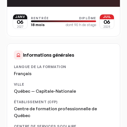
JANV
JUIL
RENTRÉE
DIPLÔME
06
06
18
mois
dont
90
h de stage
2027
2028
Informations générales
LANGUE DE LA FORMATION
Français
VILLE
Québec — Capitale-Nationale
ÉTABLISSEMENT (CFP)
Centre de formation professionnelle de
Québec
CENTRE DE SERVICES SCOLAIRE