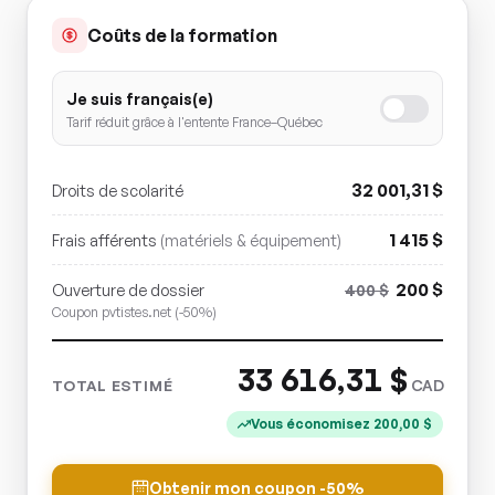
Coûts de la formation
Je suis français(e)
Tarif réduit grâce à l'entente France–Québec
32 001,31
$
Droits de scolarité
1 415
$
Frais afférents
(matériels & équipement)
200
$
Ouverture de dossier
400
$
Coupon pvtistes.net (-50%)
33 616,31
$
CAD
TOTAL ESTIMÉ
Vous économisez
200,00
$
Obtenir mon coupon -50%