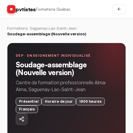
pvtistes
Formations Québec
Formations
/
Saguenay-Lac-Saint-Jean
/
Soudage-assemblage (Nouvelle version)
DEP ·
ENSEIGNEMENT INDIVIDUALISÉ
Soudage-assemblage
(Nouvelle version)
Centre de formation professionnelle Alma
Alma
,
Saguenay-Lac-Saint-Jean
Présentiel
Horaire
de jour
1800
heures
Français