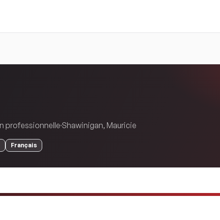
n professionnelle
Shawinigan
,
Mauricie
Français