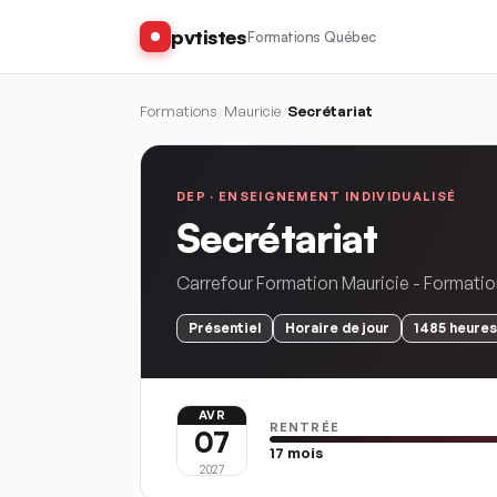
pvtistes
Formations Québec
Formations
/
Mauricie
/
Secrétariat
DEP ·
ENSEIGNEMENT INDIVIDUALISÉ
Secrétariat
Carrefour Formation Mauricie - Formatio
Présentiel
Horaire
de jour
1485
heures
AVR
RENTRÉE
07
17
mois
2027