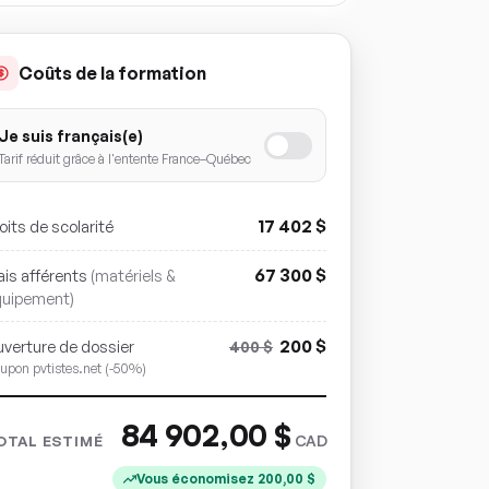
Coûts de la formation
Je suis français(e)
Tarif réduit grâce à l'entente France–Québec
17 402
$
oits de scolarité
67 300
$
ais afférents
(matériels &
quipement)
200
$
verture de dossier
400
$
upon pvtistes.net (-50%)
84 902,00
$
CAD
OTAL ESTIMÉ
Vous économisez
200,00
$