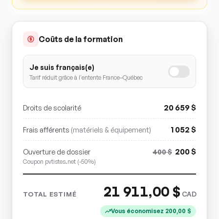
Coûts de la formation
Je suis français(e)
Tarif réduit grâce à l'entente France–Québec
20 659
$
Droits de scolarité
1 052
$
Frais afférents
(matériels & équipement)
200
$
Ouverture de dossier
400
$
Coupon pvtistes.net (-50%)
21 911,00
$
CAD
TOTAL ESTIMÉ
Vous économisez
200,00
$