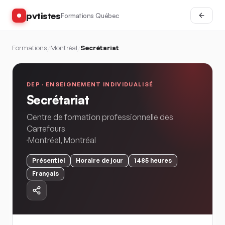
pvtistes
Formations Québec
Formations
/
Montréal
/
Secrétariat
DEP ·
ENSEIGNEMENT INDIVIDUALISÉ
Secrétariat
Centre de formation professionnelle des
Carrefours
Montréal
,
Montréal
Présentiel
Horaire
de jour
1485
heures
Français