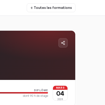
Toutes les formations
MARS
DIPLÔME
04
dont
90
h de stage
2028