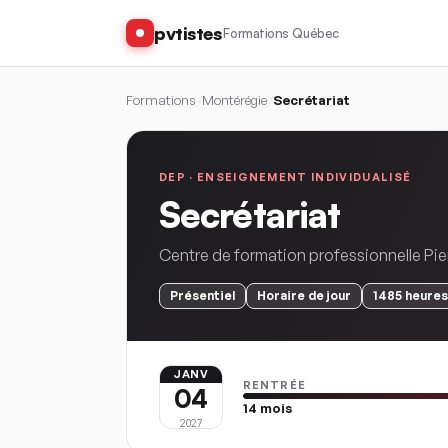
pvtistes
Formations Québec
Formations
/
Montérégie
/
Secrétariat
DEP ·
ENSEIGNEMENT INDIVIDUALISÉ
Secrétariat
Centre de formation professionnelle Pi
Présentiel
Horaire
de jour
1485
heures
JANV
RENTRÉE
04
14
mois
2027