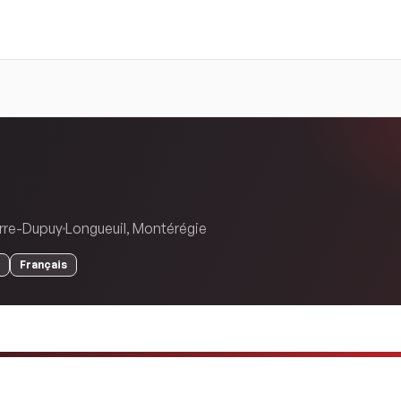
erre-Dupuy
Longueuil
,
Montérégie
Français