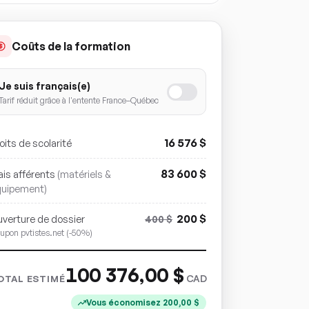
Coûts de la formation
Je suis français(e)
Tarif réduit grâce à l'entente France–Québec
16 576
$
oits de scolarité
83 600
$
ais afférents
(matériels &
quipement)
200
$
verture de dossier
400
$
upon pvtistes.net (-50%)
100 376,00
$
CAD
OTAL ESTIMÉ
Vous économisez
200,00
$