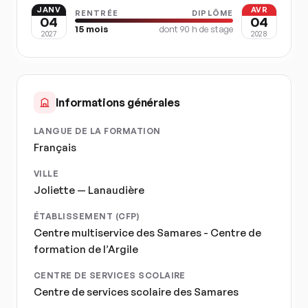
JANV
AVR
RENTRÉE
DIPLÔME
04
04
15
mois
dont
90
h de stage
2027
2028
Informations générales
LANGUE DE LA FORMATION
Français
VILLE
Joliette — Lanaudière
ÉTABLISSEMENT (CFP)
Centre multiservice des Samares - Centre de
formation de l’Argile
CENTRE DE SERVICES SCOLAIRE
Centre de services scolaire des Samares