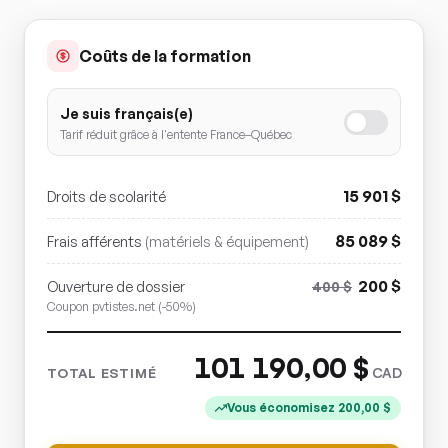
Coûts de la formation
Je suis français(e)
Tarif réduit grâce à l'entente France–Québec
15 901
$
Droits de scolarité
85 089
$
Frais afférents
(matériels & équipement)
200
$
Ouverture de dossier
400
$
Coupon pvtistes.net (-50%)
101 190,00
$
CAD
TOTAL ESTIMÉ
Vous économisez
200,00
$