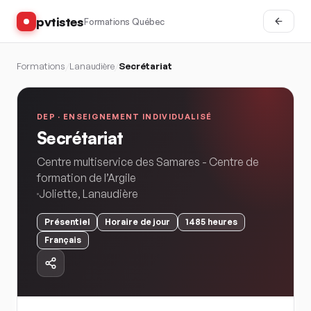
pvtistes
Formations Québec
Formations
/
Lanaudière
/
Secrétariat
DEP ·
ENSEIGNEMENT INDIVIDUALISÉ
Secrétariat
Centre multiservice des Samares - Centre de
formation de l’Argile
Joliette
,
Lanaudière
Présentiel
Horaire
de jour
1485
heures
Français