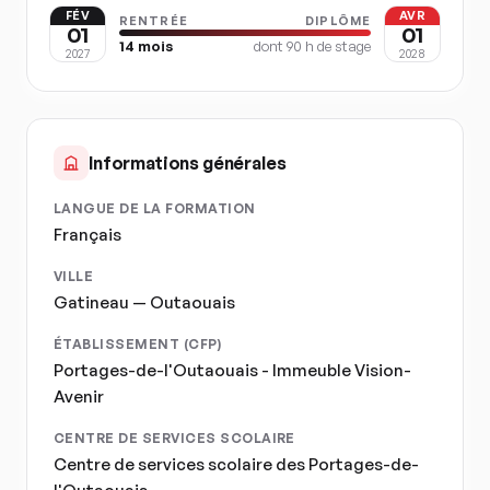
FÉV
AVR
RENTRÉE
DIPLÔME
01
01
14
mois
dont
90
h de stage
2027
2028
Informations générales
LANGUE DE LA FORMATION
Français
VILLE
Gatineau — Outaouais
ÉTABLISSEMENT (CFP)
Portages-de-l'Outaouais - Immeuble Vision-
Avenir
CENTRE DE SERVICES SCOLAIRE
Centre de services scolaire des Portages-de-