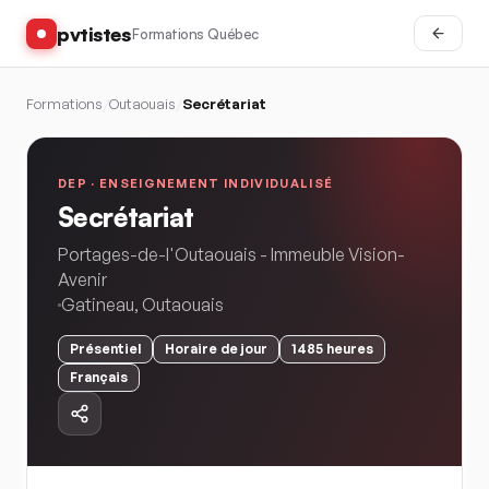
pvtistes
Formations Québec
Formations
/
Outaouais
/
Secrétariat
DEP ·
ENSEIGNEMENT INDIVIDUALISÉ
Secrétariat
Portages-de-l'Outaouais - Immeuble Vision-
Avenir
Gatineau
,
Outaouais
Présentiel
Horaire
de jour
1485
heures
Français