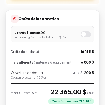
Coûts de la formation
Je suis français(e)
Tarif réduit grâce à l'entente France–Québec
16 165
$
Droits de scolarité
6 000
$
Frais afférents
(matériels & équipement)
200
$
Ouverture de dossier
400
$
Coupon pvtistes.net (-50%)
22 365,00
$
CAD
TOTAL ESTIMÉ
Vous économisez
200,00
$