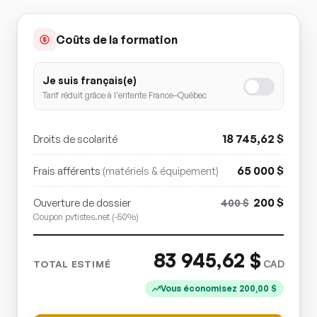
Coûts de la formation
Je suis français(e)
Tarif réduit grâce à l'entente France–Québec
18 745,62
$
Droits de scolarité
65 000
$
Frais afférents
(matériels & équipement)
200
$
Ouverture de dossier
400
$
Coupon pvtistes.net (-50%)
83 945,62
$
CAD
TOTAL ESTIMÉ
Vous économisez
200,00
$