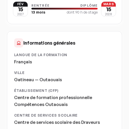
FÉV
MARS
RENTRÉE
DIPLÔME
15
15
13
mois
dont
90
h de stage
2027
2028
Informations générales
LANGUE DE LA FORMATION
Français
VILLE
Gatineau — Outaouais
ÉTABLISSEMENT (CFP)
Centre de formation professionnelle
Compétences Outaouais
CENTRE DE SERVICES SCOLAIRE
Centre de services scolaire des Draveurs