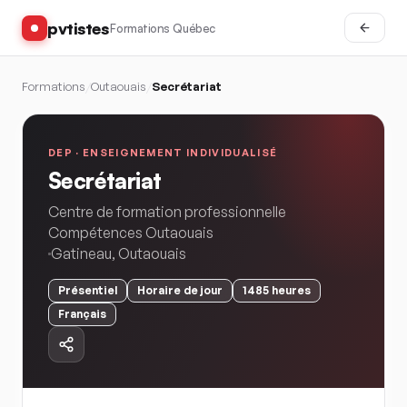
pvtistes
Formations Québec
Formations
/
Outaouais
/
Secrétariat
DEP ·
ENSEIGNEMENT INDIVIDUALISÉ
Secrétariat
Centre de formation professionnelle
Compétences Outaouais
Gatineau
,
Outaouais
Présentiel
Horaire
de jour
1485
heures
Français