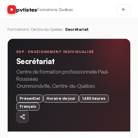
pvtistes
Formations Québec
Formations
/
Centre-du-Québec
/
Secrétariat
DEP ·
ENSEIGNEMENT INDIVIDUALISÉ
Secrétariat
Centre de formation professionnelle Paul-
Rousseau
Drummondville
,
Centre-du-Québec
Présentiel
Horaire
de jour
1485
heures
Français