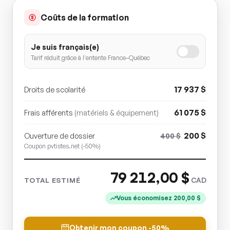
Coûts de la formation
Je suis français(e)
Tarif réduit grâce à l'entente France–Québec
17 937
$
Droits de scolarité
61 075
$
Frais afférents
(matériels & équipement)
200
$
Ouverture de dossier
400
$
Coupon pvtistes.net (-50%)
79 212,00
$
CAD
TOTAL ESTIMÉ
Vous économisez
200,00
$
Obtenir mon coupon -50%