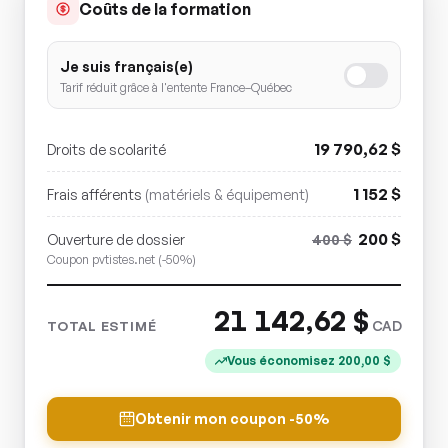
Coûts de la formation
Je suis français(e)
Tarif réduit grâce à l'entente France–Québec
19 790,62
$
Droits de scolarité
1 152
$
Frais afférents
(matériels & équipement)
200
$
Ouverture de dossier
400
$
Coupon pvtistes.net (-50%)
21 142,62
$
CAD
TOTAL ESTIMÉ
Vous économisez
200,00
$
Obtenir mon coupon -50%