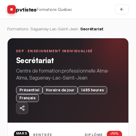
pvtistes
Formations Québec
Formations
/
Saguenay-Lac-Saint-Jean
/
Secrétariat
DEP ·
ENSEIGNEMENT INDIVIDUALISÉ
Secrétariat
Centre de formation professionnelle Alma
Alma
,
Saguenay-Lac-Saint-Jean
Présentiel
Horaire
de jour
1485
heures
Français
MARS
JUIL
RENTRÉE
DIPLÔME