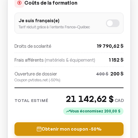
Coûts de la formation
Je suis français(e)
Tarif réduit grâce à l'entente France–Québec
19 790,62
$
Droits de scolarité
1 152
$
Frais afférents
(matériels & équipement)
200
$
Ouverture de dossier
400
$
Coupon pvtistes.net (-50%)
21 142,62
$
CAD
TOTAL ESTIMÉ
Vous économisez
200,00
$
Obtenir mon coupon -50%