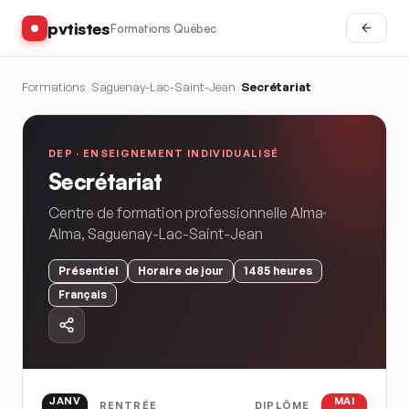
pvtistes
Formations Québec
Formations
/
Saguenay-Lac-Saint-Jean
/
Secrétariat
DEP ·
ENSEIGNEMENT INDIVIDUALISÉ
Secrétariat
Centre de formation professionnelle Alma
Alma
,
Saguenay-Lac-Saint-Jean
Présentiel
Horaire
de jour
1485
heures
Français
JANV
MAI
RENTRÉE
DIPLÔME