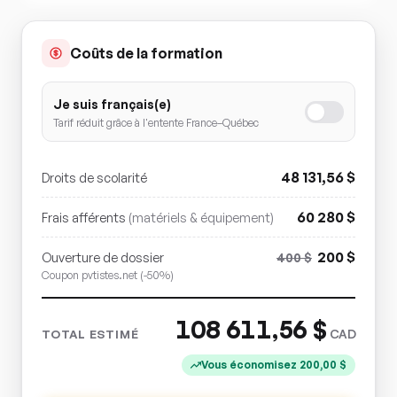
Coûts de la formation
Je suis français(e)
Tarif réduit grâce à l'entente France–Québec
48 131,56
$
Droits de scolarité
60 280
$
Frais afférents
(matériels & équipement)
200
$
Ouverture de dossier
400
$
Coupon pvtistes.net (-50%)
108 611,56
$
CAD
TOTAL ESTIMÉ
Vous économisez
200,00
$