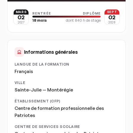
MARS
SEPT
RENTRÉE
DIPLÔME
02
02
18
mois
dont
840
h de stage
2027
2028
Informations générales
LANGUE DE LA FORMATION
Français
VILLE
Sainte-Julie — Montérégie
ÉTABLISSEMENT (CFP)
Centre de formation professionnelle des
Patriotes
CENTRE DE SERVICES SCOLAIRE