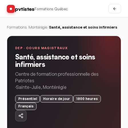
pvtistes
Formations Québec
Formations
/
Montérégie
/
Santé, assistance et soins infirmiers
DEP ·
COURS MAGISTRAUX
Santé, assistance et soins
infirmiers
Centre de formation professionnelle des
Patriotes
Sainte-Julie
,
Montérégie
Présentiel
Horaire
de jour
1800
heures
Français