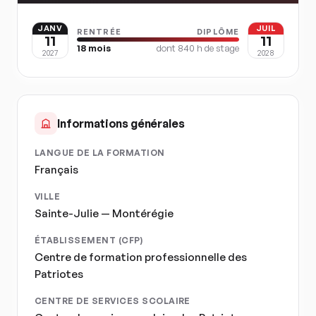
JANV
JUIL
RENTRÉE
DIPLÔME
11
11
18
mois
dont
840
h de stage
2027
2028
Informations générales
LANGUE DE LA FORMATION
Français
VILLE
Sainte-Julie — Montérégie
ÉTABLISSEMENT (CFP)
Centre de formation professionnelle des
Patriotes
CENTRE DE SERVICES SCOLAIRE