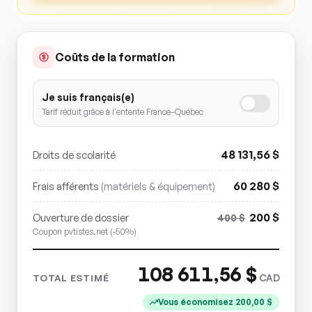
Coûts de la formation
Je suis français(e)
Tarif réduit grâce à l'entente France–Québec
48 131,56
$
Droits de scolarité
60 280
$
Frais afférents
(matériels & équipement)
200
$
Ouverture de dossier
400
$
Coupon pvtistes.net (-50%)
108 611,56
$
CAD
TOTAL ESTIMÉ
Vous économisez
200,00
$