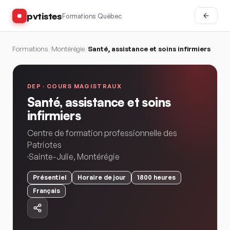
pvtistes
Formations Québec
Formations
/
Montérégie
/
Santé, assistance et soins infirmiers
DEP ·
COURS MAGISTRAUX
Santé, assistance et soins
infirmiers
Centre de formation professionnelle des
Patriotes
Sainte-Julie
,
Montérégie
Présentiel
Horaire
de jour
1800
heures
Français