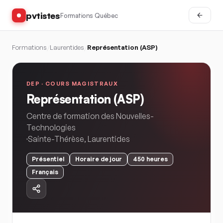
pvtistes
Formations Québec
Formations
/
Laurentides
/
Représentation (ASP)
DEP ·
COURS MAGISTRAUX
Représentation (ASP)
Centre de formation des Nouvelles-
Technologies
Sainte-Thérèse
,
Laurentides
Présentiel
Horaire
de jour
450
heures
Français