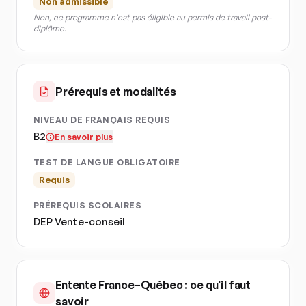
Non admissible
Non, ce programme n'est pas éligible au permis de travail post-
diplôme.
Prérequis et modalités
NIVEAU DE FRANÇAIS REQUIS
B2
En savoir plus
TEST DE LANGUE OBLIGATOIRE
Requis
PRÉREQUIS SCOLAIRES
DEP Vente-conseil
Entente France–Québec : ce qu'il faut
savoir