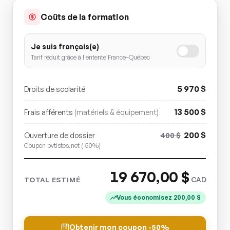
Coûts de la formation
Je suis français(e)
Tarif réduit grâce à l'entente France–Québec
5 970
$
Droits de scolarité
13 500
$
Frais afférents
(matériels & équipement)
200
$
Ouverture de dossier
400
$
Coupon pvtistes.net (-50%)
19 670,00
$
CAD
TOTAL ESTIMÉ
Vous économisez
200,00
$
Obtenir mon coupon -50%