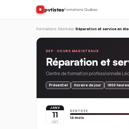
pvtistes
Formations Québec
Formations
/
Montréal
/
Réparation et service en él
DEP ·
COURS MAGISTRAUX
Réparation et ser
Centre de formation professionnelle Lé
Présentiel
Horaire
de jour
1800
heures
JANV
RENTRÉE
11
16
mois
2027