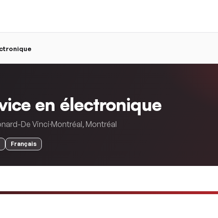
ectronique
vice en électronique
onard-De Vinci
Montréal
,
Montréal
Français