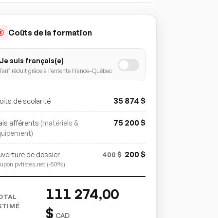
Coûts de la formation
Je suis français(e)
Tarif réduit grâce à l'entente France–Québec
35 874
$
oits de scolarité
75 200
$
ais afférents
(matériels &
quipement)
200
$
verture de dossier
400
$
upon pvtistes.net (-50%)
111 274,00
OTAL
STIMÉ
$
CAD