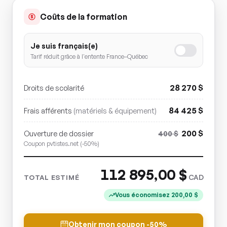
Coûts de la formation
Je suis français(e)
Tarif réduit grâce à l'entente France–Québec
28 270
$
Droits de scolarité
84 425
$
Frais afférents
(matériels & équipement)
200
$
Ouverture de dossier
400
$
Coupon pvtistes.net (-50%)
112 895,00
$
CAD
TOTAL ESTIMÉ
Vous économisez
200,00
$
Obtenir mon coupon -50%