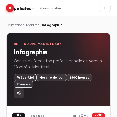
pvtistes
Formations Québec
Formations
/
Montréal
/
Infographie
DEP ·
COURS MAGISTRAUX
Infographie
Centre de formation professionnelle de Verdun
Montréal
,
Montréal
Présentiel
Horaire
de jour
1800
heures
Français
FÉV
JUIN
RENTRÉE
DIPLÔME