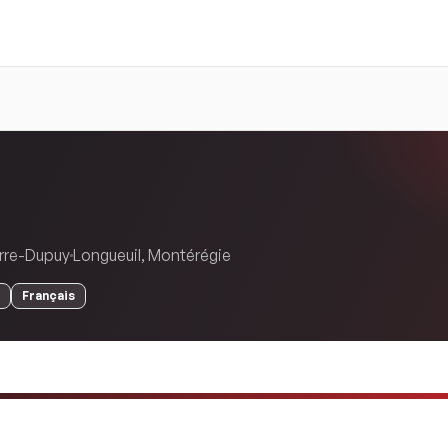
erre-Dupuy
Longueuil
,
Montérégie
Français