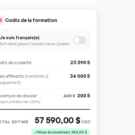
Coûts de la formation
Je suis français(e)
Tarif réduit grâce à l'entente France–Québec
23 390
$
oits de scolarité
34 000
$
ais afférents
(matériels &
quipement)
200
$
verture de dossier
400
$
upon pvtistes.net (-50%)
57 590,00
$
CAD
OTAL ESTIMÉ
Vous économisez
200,00
$