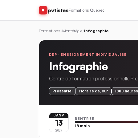
pvtistes
Formations Québec
Formations
/
Montérégie
/
Infographie
DEP ·
ENSEIGNEMENT INDIVIDUALISÉ
Infographie
Centre de formation professionnelle Pi
Présentiel
Horaire
de jour
1800
heures
JANV
RENTRÉE
13
18
mois
2027