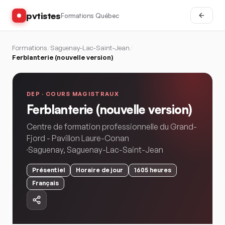
pvtistes
Formations Québec
Formations
/
Saguenay-Lac-Saint-Jean
/
Ferblanterie (nouvelle version)
DEP ·
COURS MAGISTRAUX
Ferblanterie (nouvelle version)
Centre de formation professionnelle du Grand-
Fjord - Pavillon Laure-Conan
Saguenay
,
Saguenay-Lac-Saint-Jean
Présentiel
Horaire
de jour
1605
heures
Français