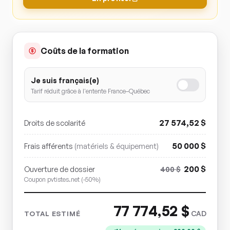
Coûts de la formation
Je suis français(e)
Tarif réduit grâce à l'entente France–Québec
27 574,52
$
Droits de scolarité
50 000
$
Frais afférents
(matériels & équipement)
200
$
Ouverture de dossier
400
$
Coupon pvtistes.net (-50%)
77 774,52
$
CAD
TOTAL ESTIMÉ