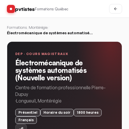
pvtistes
Formations Québec
Formations
/
Montérégie
/
Électromécanique de systèmes automatisés (Nouvelle version)
DEP ·
COURS MAGISTRAUX
Électromécanique de
systèmes automatisés
(Nouvelle version)
Centre de formation professionnelle Pierre-
Dupuy
Longueuil
,
Montérégie
Présentiel
Horaire
du soir
1800
heures
Français