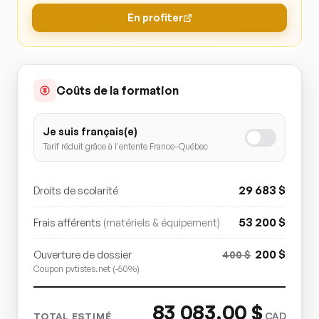
En profiter
Coûts de la formation
Je suis français(e)
Tarif réduit grâce à l'entente France–Québec
29 683
$
Droits de scolarité
53 200
$
Frais afférents
(matériels & équipement)
200
$
Ouverture de dossier
400
$
Coupon pvtistes.net (-50%)
83 083,00
$
CAD
TOTAL ESTIMÉ