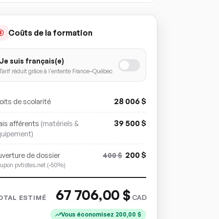
Coûts de la formation
Je suis français(e)
Tarif réduit grâce à l'entente France–Québec
28 006
$
oits de scolarité
39 500
$
ais afférents
(matériels &
quipement)
200
$
verture de dossier
400
$
upon pvtistes.net (-50%)
67 706,00
$
CAD
OTAL ESTIMÉ
Vous économisez
200,00
$