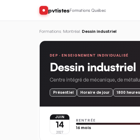
pvtistes
Formations Québec
Formations
/
Montréal
/
Dessin industriel
DEP ·
ENSEIGNEMENT INDIVIDUALISÉ
Dessin industriel
Centre intégré de mécanique, de métallur
Présentiel
Horaire
de jour
1800
heures
JUIN
RENTRÉE
14
16
mois
2027