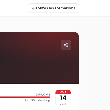
Toutes les formations
OCT
DIPLÔME
14
dont
90
h de stage
2028