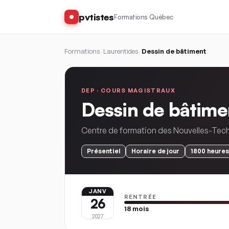
pvtistes
Formations Québec
Formations
/
Laurentides
/
Dessin de bâtiment
DEP ·
COURS MAGISTRAUX
Dessin de bâtime
Centre de formation des Nouvelles-Tec
Présentiel
Horaire
de jour
1800
heures
JANV
RENTRÉE
26
18
mois
2027