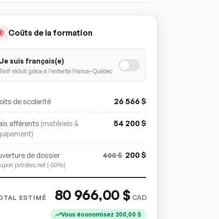
Coûts de la formation
Je suis français(e)
Tarif réduit grâce à l'entente France–Québec
26 566
$
oits de scolarité
54 200
$
ais afférents
(matériels &
quipement)
200
$
verture de dossier
400
$
upon pvtistes.net (-50%)
80 966,00
$
CAD
OTAL ESTIMÉ
Vous économisez
200,00
$