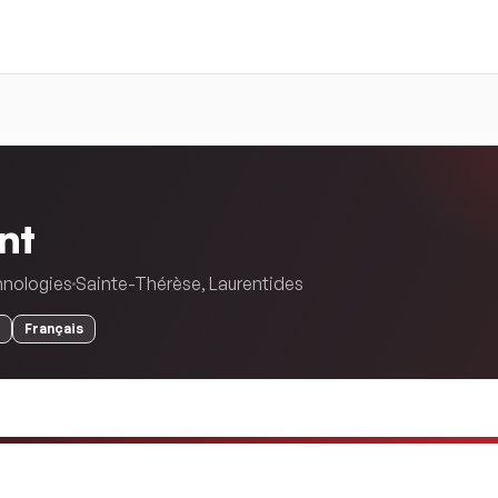
nt
hnologies
Sainte-Thérèse
,
Laurentides
Français