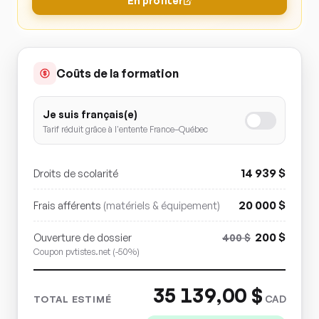
En profiter
Coûts de la formation
Je suis français(e)
Tarif réduit grâce à l'entente France–Québec
14 939
$
Droits de scolarité
20 000
$
Frais afférents
(matériels & équipement)
200
$
Ouverture de dossier
400
$
Coupon pvtistes.net (-50%)
35 139,00
$
CAD
TOTAL ESTIMÉ