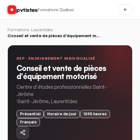
pvtistes
Formations Québec
Formations
/
Laurentides
/
Conseil et vente de pièces d'équipement motorisé
DEP ·
ENSEIGNEMENT INDIVIDUALISÉ
Conseil et vente de pièces
d'équipement motorisé
Centre d'études professionnelles Saint-
Jérôme
Saint-Jérôme
,
Laurentides
Présentiel
Horaire
de jour
1095
heures
Français