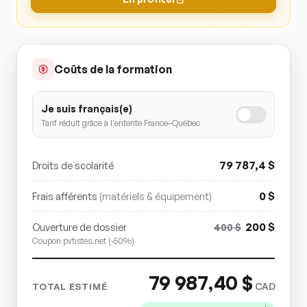
Coûts de la formation
Je suis français(e)
Tarif réduit grâce à l'entente France–Québec
79 787,4
$
Droits de scolarité
0
$
Frais afférents
(matériels & équipement)
200
$
Ouverture de dossier
400
$
Coupon pvtistes.net (-50%)
79 987,40
$
CAD
TOTAL ESTIMÉ