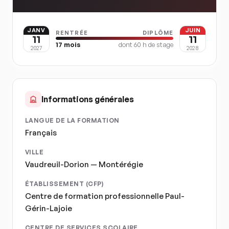
JANV
JUIN
RENTRÉE
DIPLÔME
11
11
17
mois
dont
60
h de stage
2027
2028
Informations générales
LANGUE DE LA FORMATION
Français
VILLE
Vaudreuil-Dorion — Montérégie
ÉTABLISSEMENT (CFP)
Centre de formation professionnelle Paul-
Gérin-Lajoie
CENTRE DE SERVICES SCOLAIRE