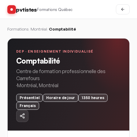
pvtistes
Formations Québec
Formations
/
Montréal
/
Comptabilité
DEP ·
ENSEIGNEMENT INDIVIDUALISÉ
Comptabilité
Centre de formation professionnelle des
Carrefours
Montréal
,
Montréal
Présentiel
Horaire
de jour
1350
heures
Français