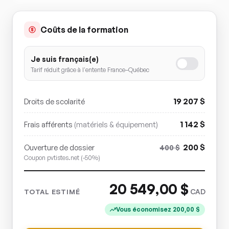
Coûts de la formation
Je suis français(e)
Tarif réduit grâce à l'entente France–Québec
19 207
$
Droits de scolarité
1 142
$
Frais afférents
(matériels & équipement)
200
$
Ouverture de dossier
400
$
Coupon pvtistes.net (-50%)
20 549,00
$
CAD
TOTAL ESTIMÉ
Vous économisez
200,00
$