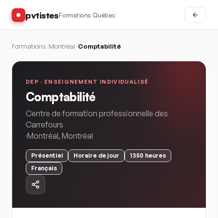
pvtistes
Formations Québec
Formations
/
Montréal
/
Comptabilité
DEP ·
ENSEIGNEMENT INDIVIDUALISÉ
Comptabilité
Centre de formation professionnelle des
Carrefours
Montréal
,
Montréal
Présentiel
Horaire
de jour
1350
heures
Français