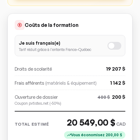
Coûts de la formation
Je suis français(e)
Tarif réduit grâce à l'entente France–Québec
19 207
$
Droits de scolarité
1 142
$
Frais afférents
(matériels & équipement)
200
$
Ouverture de dossier
400
$
Coupon pvtistes.net (-50%)
20 549,00
$
CAD
TOTAL ESTIMÉ
Vous économisez
200,00
$