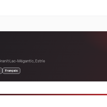
Granit
Lac-Mégantic
,
Estrie
Français