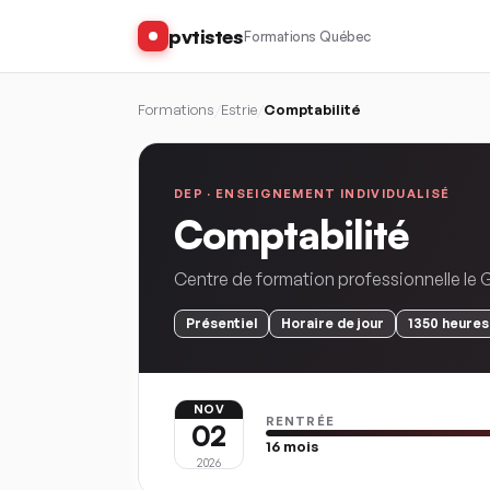
pvtistes
Formations Québec
Formations
/
Estrie
/
Comptabilité
DEP ·
ENSEIGNEMENT INDIVIDUALISÉ
Comptabilité
Centre de formation professionnelle le 
Présentiel
Horaire
de jour
1350
heures
NOV
RENTRÉE
02
16
mois
2026