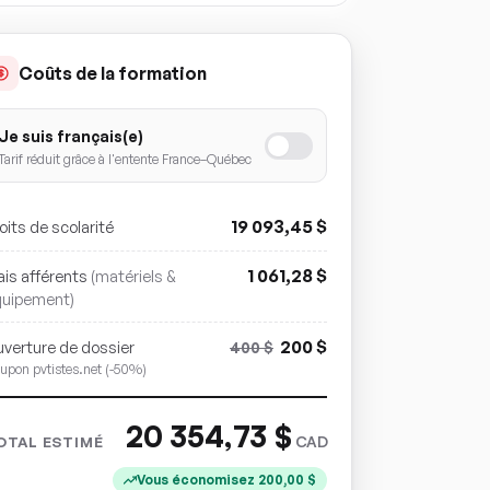
Coûts de la formation
Je suis français(e)
Tarif réduit grâce à l'entente France–Québec
19 093,45
$
oits de scolarité
1 061,28
$
ais afférents
(matériels &
quipement)
200
$
verture de dossier
400
$
upon pvtistes.net (-50%)
20 354,73
$
CAD
OTAL ESTIMÉ
Vous économisez
200,00
$