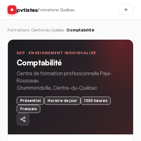
pvtistes
Formations Québec
Formations
/
Centre-du-Québec
/
Comptabilité
DEP ·
ENSEIGNEMENT INDIVIDUALISÉ
Comptabilité
Centre de formation professionnelle Paul-
Rousseau
Drummondville
,
Centre-du-Québec
Présentiel
Horaire
de jour
1350
heures
Français