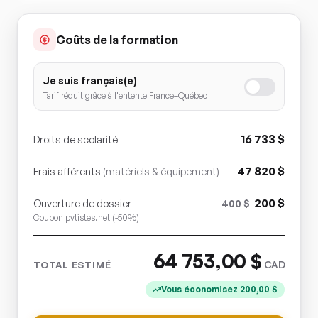
Coûts de la formation
Je suis français(e)
Tarif réduit grâce à l'entente France–Québec
16 733
$
Droits de scolarité
47 820
$
Frais afférents
(matériels & équipement)
200
$
Ouverture de dossier
400
$
Coupon pvtistes.net (-50%)
64 753,00
$
CAD
TOTAL ESTIMÉ
Vous économisez
200,00
$