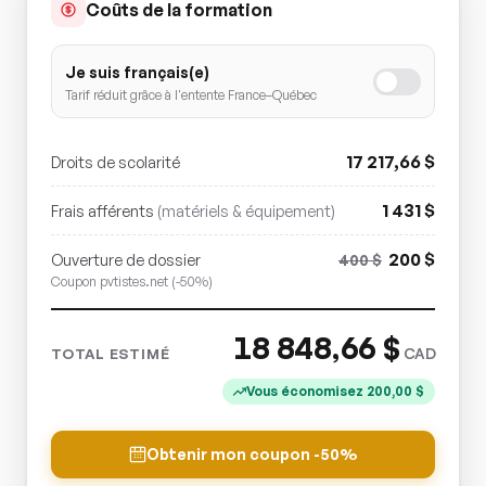
Coûts de la formation
Je suis français(e)
Tarif réduit grâce à l'entente France–Québec
17 217,66
$
Droits de scolarité
1 431
$
Frais afférents
(matériels & équipement)
200
$
Ouverture de dossier
400
$
Coupon pvtistes.net (-50%)
18 848,66
$
CAD
TOTAL ESTIMÉ
Vous économisez
200,00
$
Obtenir mon coupon -50%