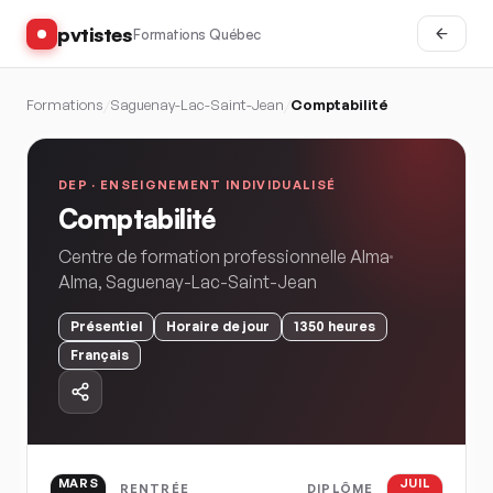
pvtistes
Formations Québec
Formations
/
Saguenay-Lac-Saint-Jean
/
Comptabilité
DEP ·
ENSEIGNEMENT INDIVIDUALISÉ
Comptabilité
Centre de formation professionnelle Alma
Alma
,
Saguenay-Lac-Saint-Jean
Présentiel
Horaire
de jour
1350
heures
Français
MARS
JUIL
RENTRÉE
DIPLÔME