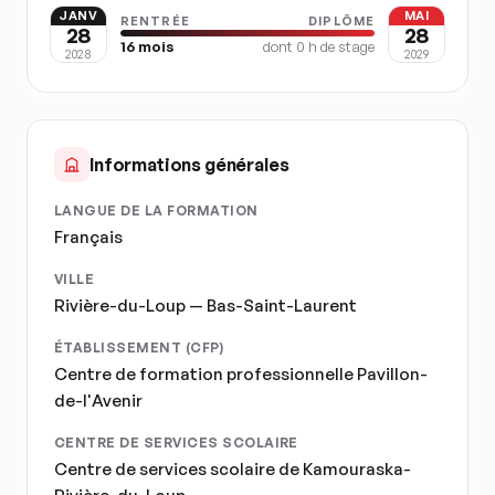
JANV
MAI
RENTRÉE
DIPLÔME
28
28
16
mois
dont
0
h de stage
2028
2029
Informations générales
LANGUE DE LA FORMATION
Français
VILLE
Rivière-du-Loup — Bas-Saint-Laurent
ÉTABLISSEMENT (CFP)
Centre de formation professionnelle Pavillon-
de-l'Avenir
CENTRE DE SERVICES SCOLAIRE
Centre de services scolaire de Kamouraska-