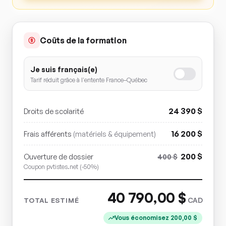
Coûts de la formation
Je suis français(e)
Tarif réduit grâce à l'entente France–Québec
24 390
$
Droits de scolarité
16 200
$
Frais afférents
(matériels & équipement)
200
$
Ouverture de dossier
400
$
Coupon pvtistes.net (-50%)
40 790,00
$
CAD
TOTAL ESTIMÉ
Vous économisez
200,00
$