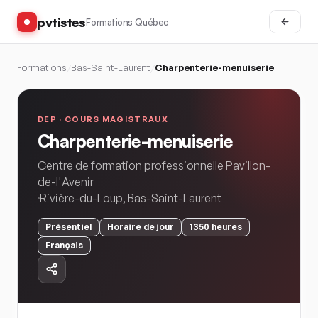
pvtistes
Formations Québec
Formations
/
Bas-Saint-Laurent
/
Charpenterie-menuiserie
DEP ·
COURS MAGISTRAUX
Charpenterie-menuiserie
Centre de formation professionnelle Pavillon-
de-l'Avenir
Rivière-du-Loup
,
Bas-Saint-Laurent
Présentiel
Horaire
de jour
1350
heures
Français