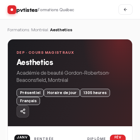
pvtistes
Formations Québec
Formations
/
Montréal
/
Aesthetics
DEP ·
COURS MAGISTRAUX
Aesthetics
Académie de beauté Gordon-Robertson
Beaconsfield
,
Montréal
Présentiel
Horaire
de jour
1305
heures
Français
JANV
FÉV
RENTRÉE
DIPLÔME