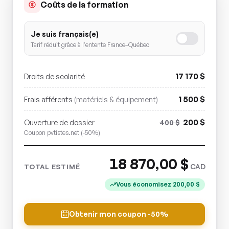
Coûts de la formation
Je suis français(e)
Tarif réduit grâce à l'entente France–Québec
17 170
$
Droits de scolarité
1 500
$
Frais afférents
(matériels & équipement)
200
$
Ouverture de dossier
400
$
Coupon pvtistes.net (-50%)
18 870,00
$
CAD
TOTAL ESTIMÉ
Vous économisez
200,00
$
Obtenir mon coupon -50%